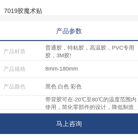
7019胶魔术贴
产品参数
普通胶，特粘胶，高温胶，PVC专用
产品材质
胶，3M胶!
8mm-180mm
产品规格
产品颜色
黑色 白色 彩色
带背胶可在-20℃至80℃的温度范围内
使用，简化零部件的设计，降低制造
产品特性
成本以极低的设计成本达到优异的产
品抗张性能，超强的抗剪切力、正面
马上咨询
拉力和艺术设计空间。