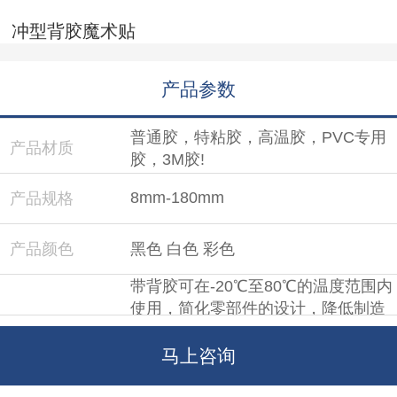
冲型背胶魔术贴
产品参数
普通胶，特粘胶，高温胶，PVC专用
产品材质
胶，3M胶!
8mm-180mm
产品规格
产品颜色
黑色 白色 彩色
带背胶可在-20℃至80℃的温度范围内
使用，简化零部件的设计，降低制造
产品特性
成本以极低的设计成本达到优异的产
品抗张性能，超强的抗剪切力、正面
马上咨询
拉力和艺术设计空间。