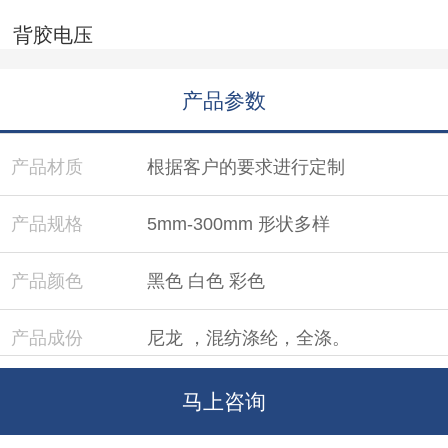
背胶电压
产品参数
产品材质
根据客户的要求进行定制
产品规格
5mm-300mm 形状多样
产品颜色
黑色 白色 彩色
产品成份
尼龙 ，混纺涤纶，全涤。
7096 7019 7031 7501 高粘性，可耐
热熔胶型号
马上咨询
寒耐高温。
其产品应用简单、高粘性、耐洗、粘